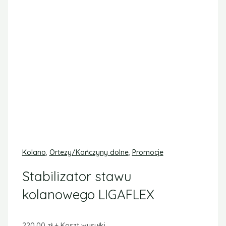
Orteza stabilizująco-odciążająca stawu kolanowego z
zawiasowymi szynami bocznymi.
DODAJ DO
KOSZYKA
SKU:
9150.17,21,13-TE2370
Kategorie:
Kolano
,
Ortezy/Kończyny dolne
,
Promocje
Opis
Informacje dodatkowe
Opinie (0)
Elastyczna, kompresyjna stabilizacja więzadeł stawu
kolanowego. Zdejmowane dwuosiowe wzmocnienie
przegubowe uniemożliwiające przeprost kolana. Paski