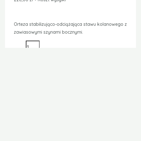
samoprzyczepne o regulowanym naciągu ,
umożliwiające prawidłowe krążenie krwi w kończynie.
Otwór na rzepkę. Wysokość ortezy: 33 cm.
Dostępne rozmiary: 2 obwód kolana 34 – 36 cm w
kolorze czarnym.
PRODUKT REFUNDOWANY PRZEZ NFZ .
Waga
0,4 kg
Wymiary
20 × 30 × 5 cm
Opinie
Na razie nie ma opinii o produkcie.