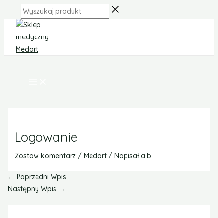
MAIN
Skip
Post
MENU
Wyszukaj
to
navigation
produkt
content
Logowanie
Zostaw komentarz
/
Medart
/ Napisał
a b
←
Poprzedni Wpis
Następny Wpis
→