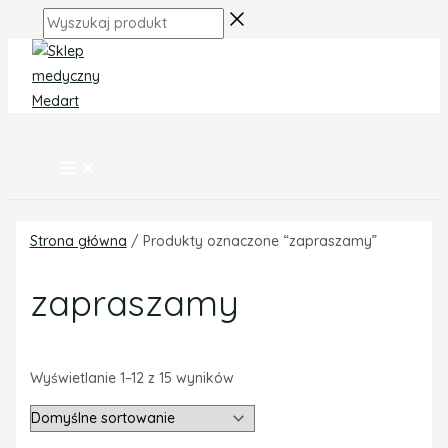
MAIN
Skip
Zakres
MENU
Wyszukaj
to
cen:
produkt
content
od
70,00 zł
do
100,00 zł
Strona główna
/ Produkty oznaczone “zapraszamy”
zapraszamy
Wyświetlanie 1–12 z 15 wyników