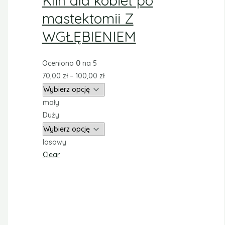
Klin dla kobiet po
mastektomii Z
WGŁĘBIENIEM
Oceniono
0
na 5
70,00
zł
–
100,00
zł
mały
Duży
losowy
Clear