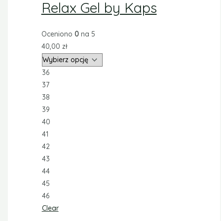
Relax Gel by Kaps
Oceniono
0
na 5
40,00
zł
36
37
38
39
40
41
42
43
44
45
46
Clear