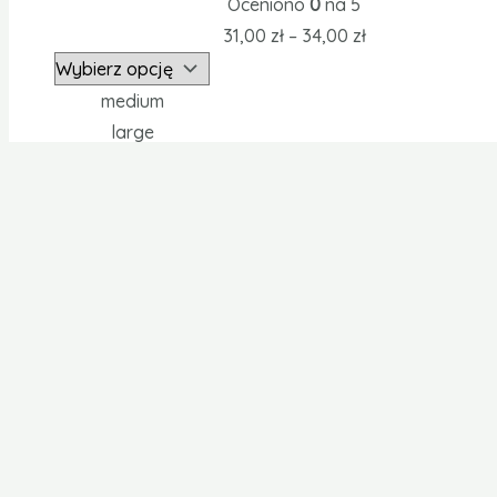
Oceniono
0
na 5
31,00
zł
–
34,00
zł
medium
large
Clear
Dodatkowe uprawnienia
Polityka prywatności Medart
Opcje i Koszty dostawy