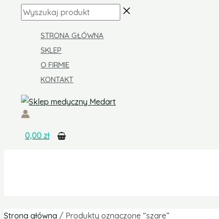
Skip
Zakres
Wyszukaj
to
cen:
produkt
content
od
STRONA GŁÓWNA
31,00 zł
SKLEP
do
O FIRMIE
34,00 zł
KONTAKT
0,00
zł
Strona główna
/ Produkty oznaczone “szare”