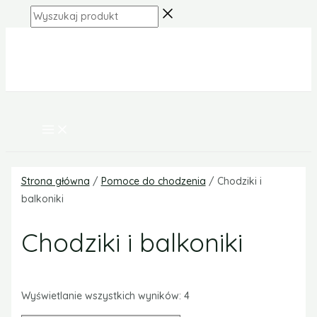
MAIN
Skip
MENU
Wyszukaj
to
produkt
content
Strona główna
/
Pomoce do chodzenia
/ Chodziki i
balkoniki
Chodziki i balkoniki
Wyświetlanie wszystkich wyników: 4