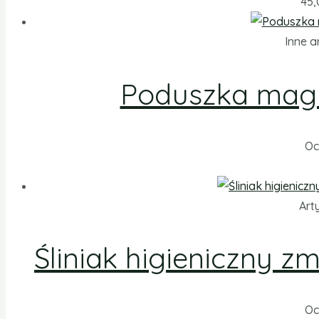
45
Inne a
Poduszka magn
Oc
Art
Śliniak higieniczny 
Oc