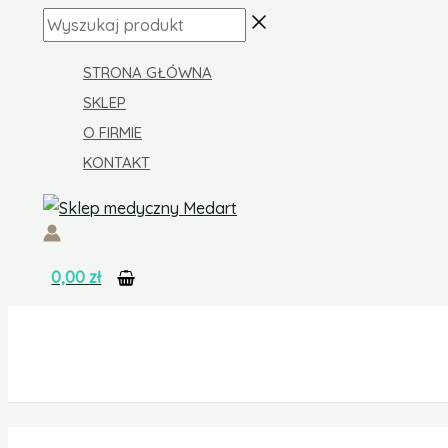
Skip
ilość
Wyszukaj
to
Kasetka
produkt
content
dzienna
STRONA GŁÓWNA
4
SKLEP
pory
O FIRMIE
dnia
KONTAKT
0,00
zł