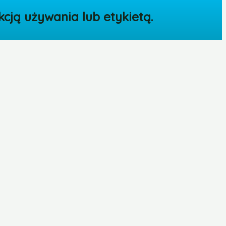
cją używania lub etykietą.