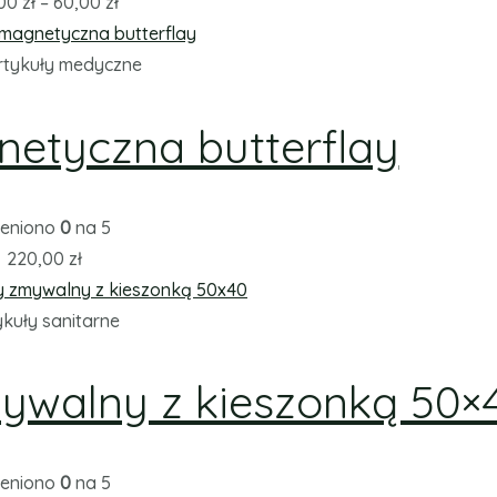
,00
zł
–
60,00
zł
rtykuły medyczne
etyczna butterflay
eniono
0
na 5
220,00
zł
ykuły sanitarne
zmywalny z kieszonką 50×
eniono
0
na 5