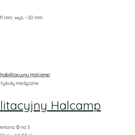
41 mm; wys. ~20 mm
rtykuły medyczne
litacyjny Halcamp
eniono
0
na 5