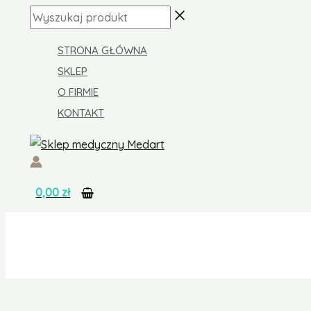
Skip
Wyszukaj
to
produkt
content
STRONA GŁÓWNA
SKLEP
O FIRMIE
KONTAKT
0,00
zł