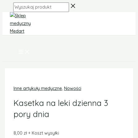
MAIN
Skip
ilość
MENU
Wyszukaj
to
Kasetka
produkt
content
na
leki
dzienna
3
pory
dnia
Inne artykuły medyczne
,
Nowości
Kasetka na leki dzienna 3
pory dnia
8,00
zł
+ Koszt wysyłki