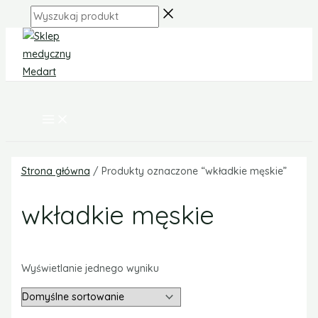
MAIN
Skip
Zakres
MENU
Wyszukaj
to
cen:
produkt
content
od
44,40 zł
do
52,00 zł
Strona główna
/ Produkty oznaczone “wkładkie męskie”
wkładkie męskie
Wyświetlanie jednego wyniku