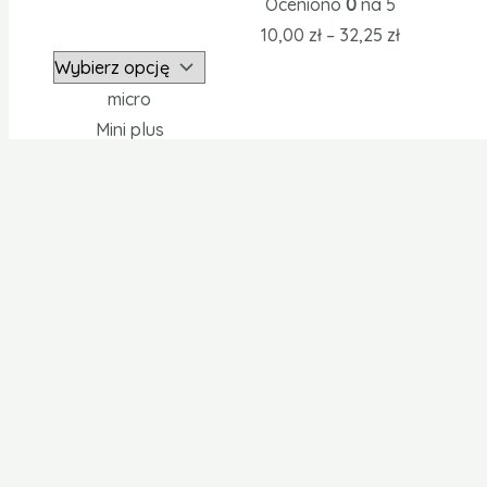
Oceniono
0
na 5
10,00
zł
–
32,25
zł
micro
Mini plus
Mini
normal
extra
extra plus
super
plus
Clear
Artykuły higieniczne- nie trzymanie moc
Wkładki Tena La