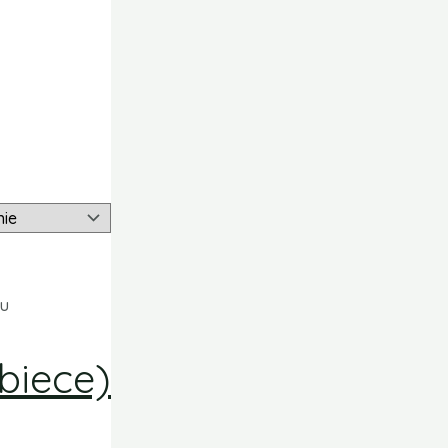
zu
biece)