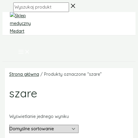
MAIN
Skip
Zakres
MENU
Wyszukaj
to
cen:
produkt
content
od
31,00 zł
do
34,00 zł
Strona główna
/ Produkty oznaczone “szare”
szare
Wyświetlanie jednego wyniku