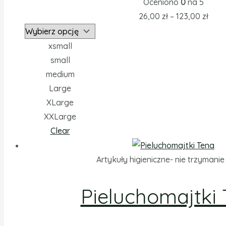
Oceniono
0
na 5
26,00
zł
–
123,00
zł
xsmall
small
medium
Large
XLarge
XXLarge
Clear
Artykuły higieniczne- nie trzymani
Pieluchomajtki