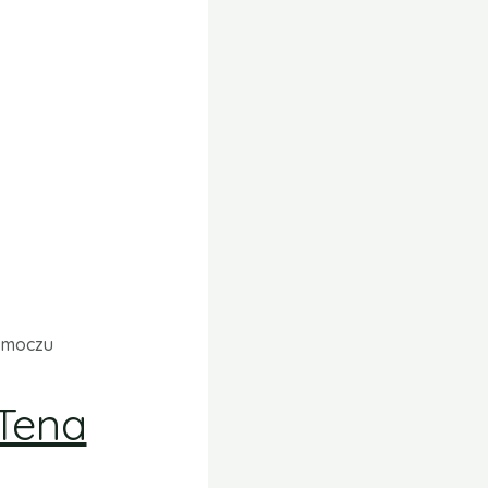
e moczu
 Tena