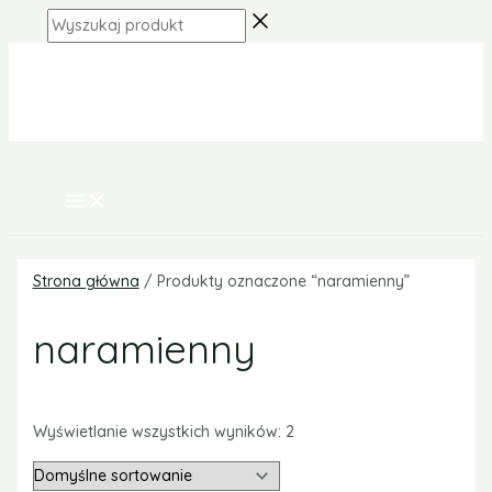
MAIN
Skip
MENU
Wyszukaj
to
produkt
content
Strona główna
/ Produkty oznaczone “naramienny”
naramienny
Wyświetlanie wszystkich wyników: 2