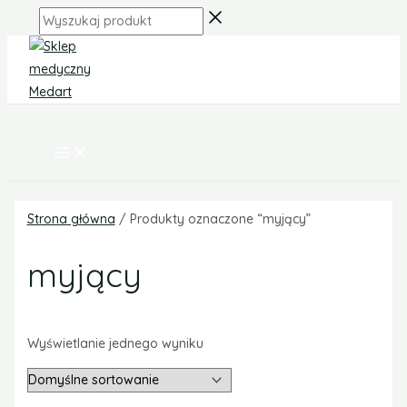
MAIN
Skip
MENU
Wyszukaj
to
produkt
content
Strona główna
/ Produkty oznaczone “myjący”
myjący
Wyświetlanie jednego wyniku