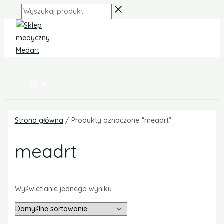
MAIN
Skip
MENU
Wyszukaj
to
produkt
content
Strona główna
/ Produkty oznaczone “meadrt”
meadrt
Wyświetlanie jednego wyniku