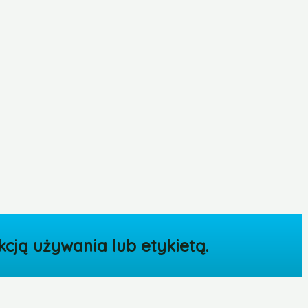
cją używania lub etykietą.