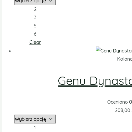
2
3
5
6
Clear
Kolan
Genu Dynast
Oceniono
0
208,00
1