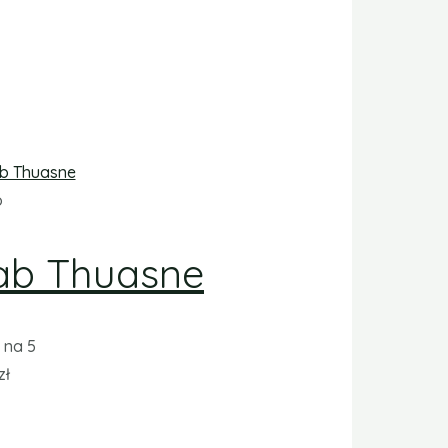
o
ab Thuasne
na 5
zł