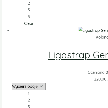
2
3
5
Clear
Kolan
Ligastrap Ge
Oceniono
0
220,00
1
2
3