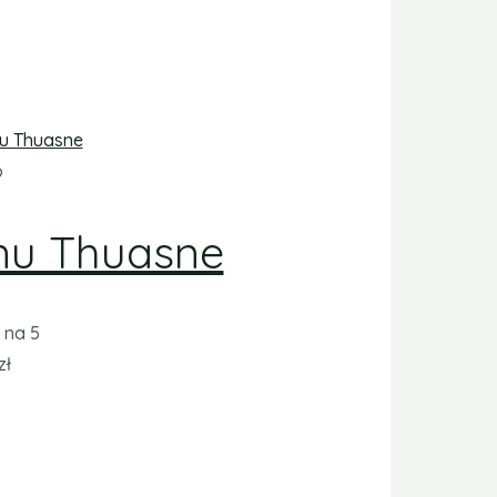
o
nu Thuasne
na 5
zł