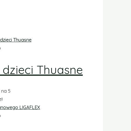
o
 dzieci Thuasne
na 5
zł
o