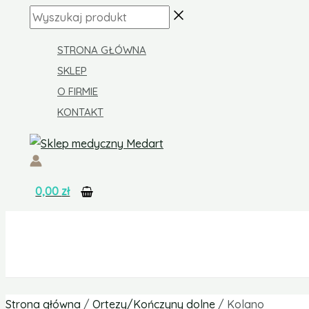
Skip
Wyszukaj
to
produkt
content
STRONA GŁÓWNA
SKLEP
O FIRMIE
KONTAKT
0,00
zł
Strona główna
/
Ortezy/Kończyny dolne
/ Kolano