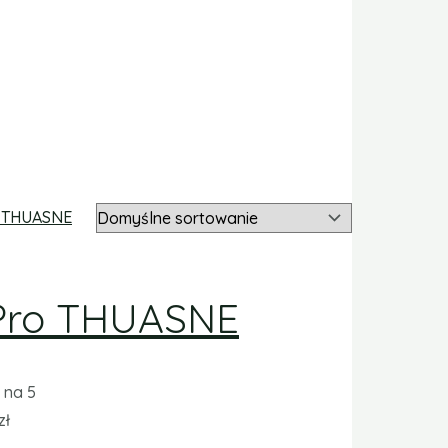
Pro THUASNE
na 5
zł