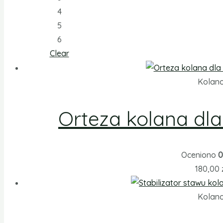
4
5
6
Clear
Kolan
Orteza kolana dla
Oceniono
0
180,00
Kolan