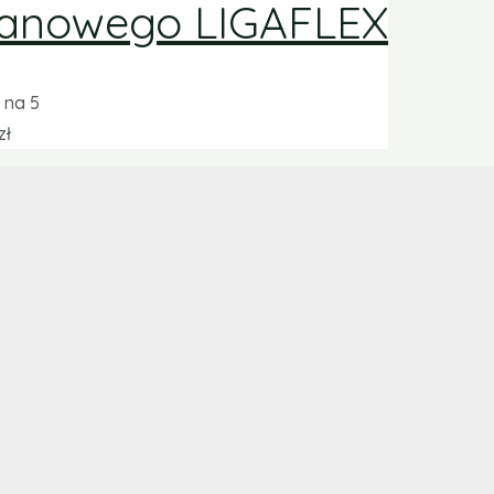
olanowego LIGAFLEX
na 5
zł