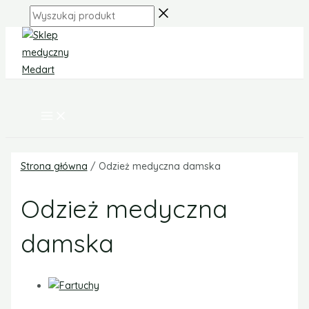
MAIN
Skip
MENU
Wyszukaj
to
produkt
content
Strona główna
/ Odzież medyczna damska
Odzież medyczna
damska