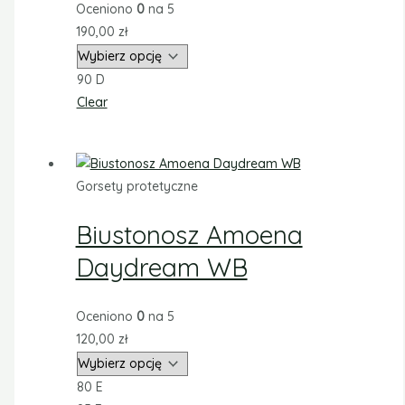
Oceniono
0
na 5
190,00
zł
90 D
Clear
Gorsety protetyczne
Biustonosz Amoena
Daydream WB
Oceniono
0
na 5
120,00
zł
80 E