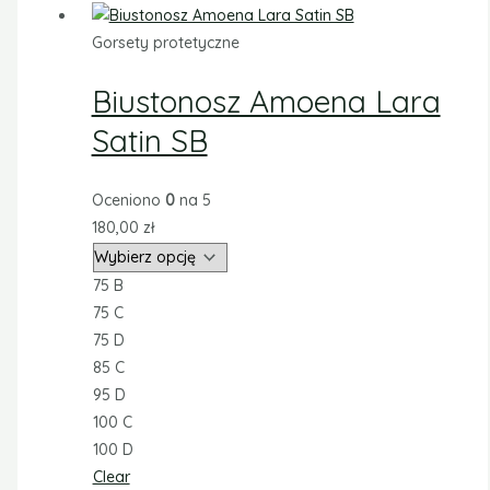
Gorsety protetyczne
Biustonosz Amoena Lara
Satin SB
Oceniono
0
na 5
180,00
zł
75 B
75 C
75 D
85 C
95 D
100 C
100 D
Clear