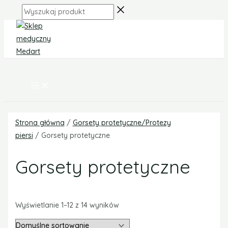
MAIN
Skip
MENU
Wyszukaj
to
produkt
content
Strona główna
/
Gorsety protetyczne/Protezy
piersi
/ Gorsety protetyczne
Gorsety protetyczne
Wyświetlanie 1–12 z 14 wyników