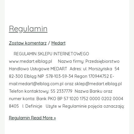
Regulamin
Zostaw komentarz
/
Medart
REGULAMIN SKLEPU INTERNETOWEGO
www.medart.elblag.pl Nazwa firmy: Przedsiębiorstwo
Handlowo Usługowe MEDART Adres: ul. Morszyńska 54
82-300 Elbląg NIP :578-103-59-34 Regon 170944752 E-
mail:medart@elblag.com.pl oraz sklep@medart.elblag.pl
Telefon kontaktowy: 55 2337779 Nazwa Banku oraz
numer konta: Bank PKO BP 57 1020 1752 0000 0202 0004
8405 I. Definicje Użyte w Regulaminie pojęcia oznaczają:
Regulamin
Read More »