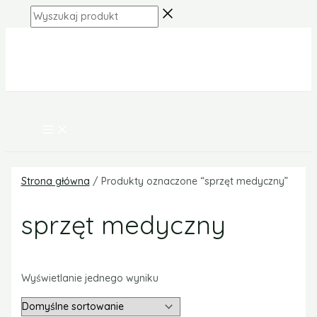
MAIN
Skip
MENU
Wyszukaj
to
produkt
content
Strona główna
/ Produkty oznaczone “sprzęt medyczny”
sprzęt medyczny
Wyświetlanie jednego wyniku