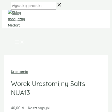
MAIN
Skip
ilość
MENU
Wyszukaj
to
Worek
produkt
content
Urostomijny
Salts
NUA13
Urostomia
Worek Urostomijny Salts
NUA13
40,00
zł
+ Koszt wysyłki