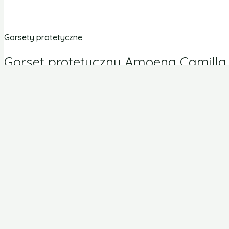
Gorsety protetyczne
Gorset protetyczny Amoena Camilla
WB
145,00
zł
+ Koszt wysyłki
Rozmiar
90 D
Wyczyść
DODAJ DO KOSZYKA