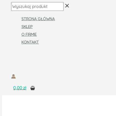
Skip
ilość
Wyszukaj
to
Gorset
produkt
content
protetyczny
STRONA GŁÓWNA
Amoena
SKLEP
Camilla
O FIRMIE
WB
KONTAKT
0,00
zł