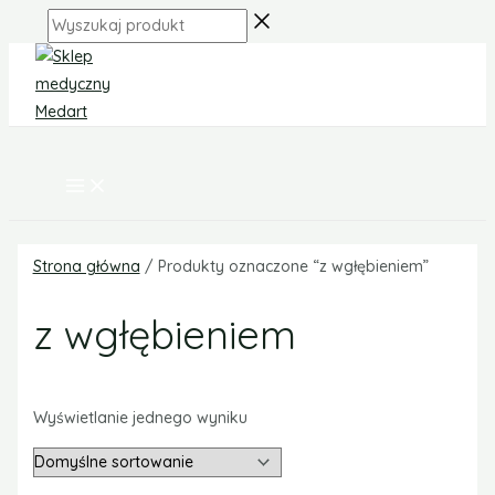
MAIN
Skip
Zakres
MENU
Wyszukaj
to
cen:
produkt
content
od
70,00 zł
do
100,00 zł
Strona główna
/ Produkty oznaczone “z wgłębieniem”
z wgłębieniem
Wyświetlanie jednego wyniku