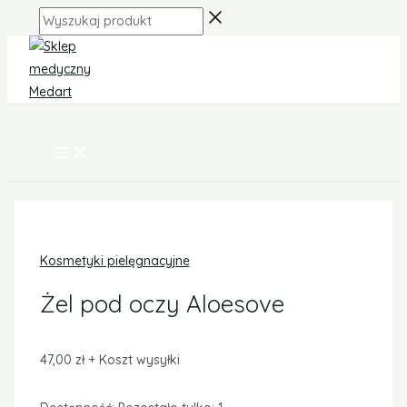
MAIN
Skip
ilość
MENU
Wyszukaj
to
Żel
produkt
content
pod
oczy
Aloesove
Kosmetyki pielęgnacyjne
Żel pod oczy Aloesove
47,00
zł
+ Koszt wysyłki