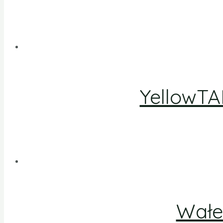
YellowTA
Wałe