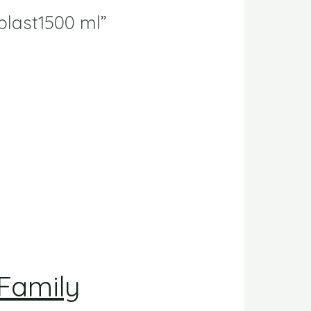
plast1500 ml”
 Family