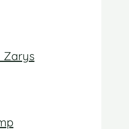
 Zarys
amp