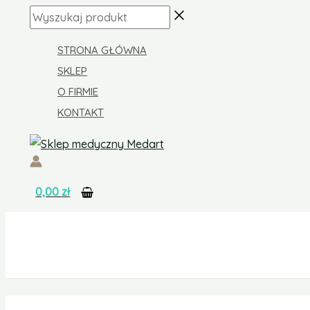
Skip
ilość
Wyszukaj
to
Worek
produkt
content
do
STRONA GŁÓWNA
zbiórki
SKLEP
moczu
O FIRMIE
Conveen
KONTAKT
Coloplast1500
ml
0,00
zł