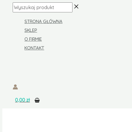
Skip
ilość
Wyszukaj
to
Taboret
produkt
content
prysznicowy
STRONA GŁÓWNA
z
SKLEP
uchwytami
O FIRMIE
KONTAKT
0,00
zł