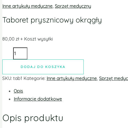
Inne artykuły medyczne
,
Sprzęt medyczny
Taboret prysznicowy okrągły
80,00
zł
+ Koszt wysyłki
DODAJ DO KOSZYKA
SKU:
tab1
Kategorie:
Inne artykuły medyczne
,
Sprzęt medy
Opis
Informacje dodatkowe
Opis produktu