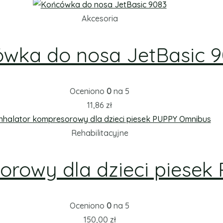
Akcesoria
wka do nosa JetBasic 
Oceniono
0
na 5
11,86
zł
Rehabilitacyjne
sorowy dla dzieci piese
Oceniono
0
na 5
150,00
zł