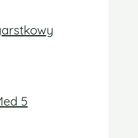
garstkowy
Med 5