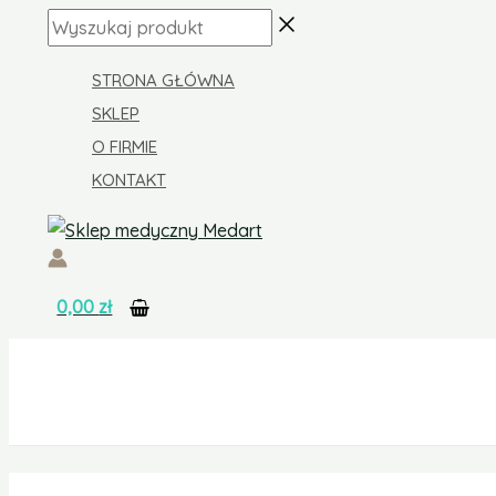
Skip
ilość
Wyszukaj
to
Taboret
produkt
content
prysznicowy
STRONA GŁÓWNA
okrągły
SKLEP
O FIRMIE
KONTAKT
0,00
zł