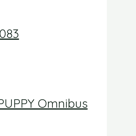
9083
k PUPPY Omnibus