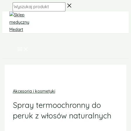
MAIN
Skip
ilość
MENU
Wyszukaj
to
Spray
produkt
content
termoochronny
do
peruk
z
włosów
naturalnych
Akcesoria i kosmetyki
Spray termoochronny do
peruk z włosów naturalnych