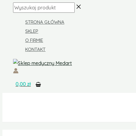
Skip
ilość
Wyszukaj
to
Orteza
produkt
content
piersiowo-
STRONA GŁÓWNA
lędźwiowo-
SKLEP
krzyżowa
O FIRMIE
KONTAKT
0,00
zł