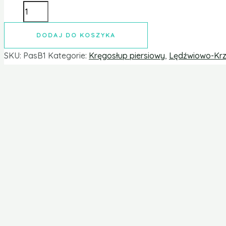
DODAJ DO KOSZYKA
SKU:
PasB1
Kategorie:
Kręgosłup piersiowy
,
Lędźwiowo-Kr
Opis
Informacje dodatkowe
Opinie (0)
Orteza piersiowo-lędźw
Orteza piersiowo-lędźwiowo-krzyżowa „32/4” marki Pani Te
odcinka piersiowego, lędźwiowego oraz krzyżowego kręgos
użytkowania, nie ograniczając przy tym ruchomości pacjen