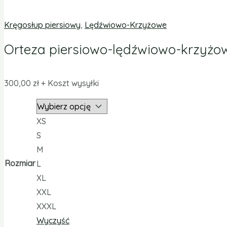
Kręgosłup piersiowy
,
Lędźwiowo-Krzyżowe
Orteza piersiowo-lędźwiowo-krzyżo
300,00
zł
+ Koszt wysyłki
XS
S
M
Rozmiar
L
XL
XXL
XXXL
Wyczyść