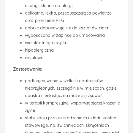
osoby skłonne do alergii
delikatna, lekka, przepuszczająca powietrze
oraz promienie RTG
dobrze dopasowuje się do kształtów ciała
wyposażona w zapinkę do umocowania
wielokrotnego użytku
hipoalergiczna
niejałowa
Zastosowanie:
podtrzymywanie wszelkich opatrunków
nieprzylepnych, szczególnie w miejscach, gdzie
opaska nieelastyczna może się zsuwać
w terapii kompresyjnej wspomagającej krążenie
żylne
stabilizacja przy uszkodzeniach układu kostno –
stawowego, np. zwichnięciach, skręceniach
stawów, osłabieniach mięśni, ścięgien i więzadeł