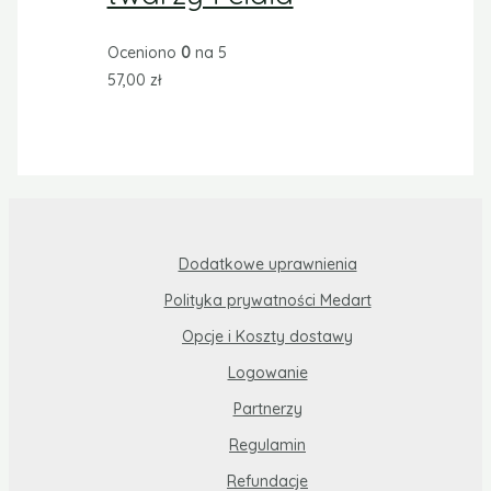
© 2026 Medart
W tym sklepie sprzedawane są wyroby
medyczne. Używaj ich zgodnie z instrukcją
używania lub etykietą.