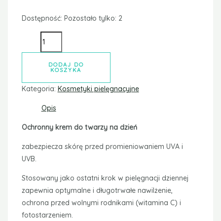
fotostarzeniem.
Składniki naturalnego pochodzenia
Czysty organiczny sok z aloesu
Kompleks AHAG
to połączenie organicznego
ekstraktu z aloesu, ekstraktu z hibiskusa, oleju z
nasion amarantusa oraz ekstraktu z miłorzębu
japońskiego.
Photobiome – the microbiota
photoprotektor
zwiększa zdolność naszej mikrobioty
do ochrony przed światłem słonecznym i poprawy
odporności skóry na starzenie się wynikające z
ekspozycji na słońce.
Koenzym Q10 – eliksir młodości
to jeden z
najsilniejszych przeciwutleniaczy, który działa w
górnych warstwach skóry i pomaga chronić ją przed