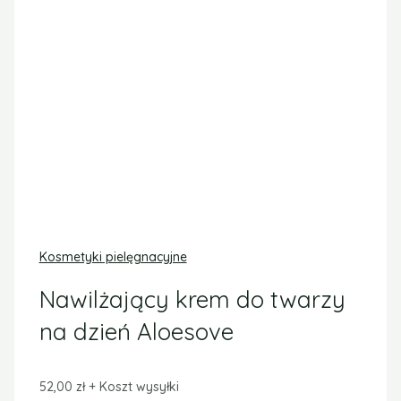
Dostępność:
Pozostało tylko: 2
DODAJ DO
KOSZYKA
Kategoria:
Kosmetyki pielęgnacyjne
Opis
Ochronny krem do twarzy na dzień
zabezpiecza skórę przed promieniowaniem UVA i
UVB.
Stosowany jako ostatni krok w pielęgnacji dziennej
zapewnia optymalne i długotrwałe nawilżenie,
ochrona przed wolnymi rodnikami (witamina C) i