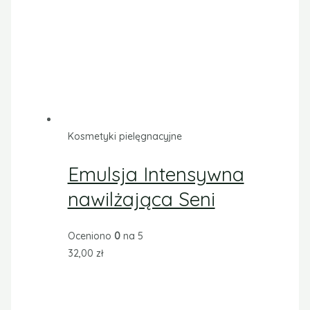
Kosmetyki pielęgnacyjne
Krem Myjący 3 w 1
Oceniono
0
na 5
25,50
zł