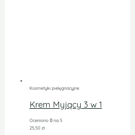
Kosmetyki pielęgnacyjne
Krem barierowy do
twarzy i ciała
Oceniono
0
na 5
57,00
zł
Dodatkowe uprawnienia