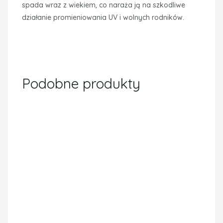
Kosmetyki pielęgnacyjne
Krem ochronny z
arganiną Seni
Oceniono
0
na 5
22,00
zł
Kosmetyki pielęgnacyjne
Emulsja Intensywna