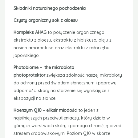
stresem środowiskowym. Poziom Q10 w skórze
spada wraz z wiekiem, co naraża ją na szkodliwe
działanie promieniowania UV i wolnych rodników.
Podobne produkty