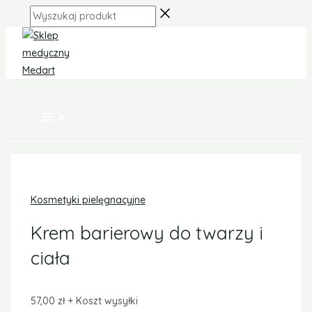
MAIN
Skip
ilość
MENU
Wyszukaj
to
Krem
produkt
content
barierowy
do
twarzy
i
ciała
Kosmetyki pielęgnacyjne
Krem barierowy do twarzy i
ciała
57,00
zł
+ Koszt wysyłki