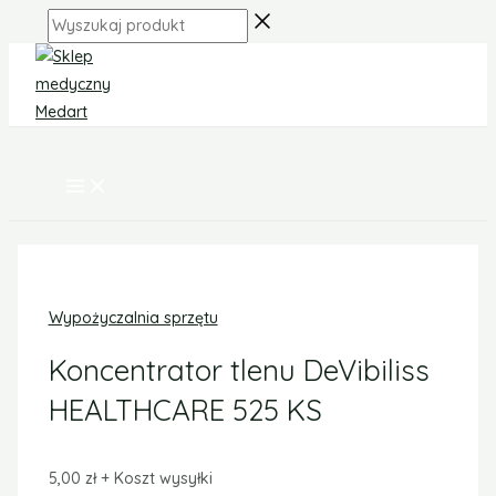
MAIN
Skip
ilość
MENU
Wyszukaj
to
Koncentrator
produkt
content
tlenu
DeVibiliss
HEALTHCARE
525
KS
Wypożyczalnia sprzętu
Koncentrator tlenu DeVibiliss
HEALTHCARE 525 KS
5,00
zł
+ Koszt wysyłki