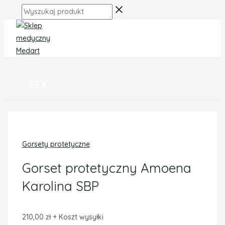
MAIN
Skip
ilość
MENU
Wyszukaj
to
Gorset
produkt
content
protetyczny
Amoena
Karolina
SBP
Gorsety protetyczne
Gorset protetyczny Amoena
Karolina SBP
210,00
zł
+ Koszt wysyłki