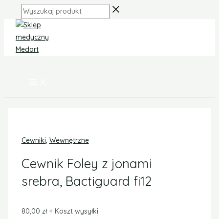
MAIN
Skip
ilość
MENU
Wyszukaj
to
Cewnik
produkt
content
Foley
z
jonami
srebra, Bactiguard fi12
Cewniki
,
Wewnętrzne
Cewnik Foley z jonami
srebra, Bactiguard fi12
80,00
zł
+ Koszt wysyłki