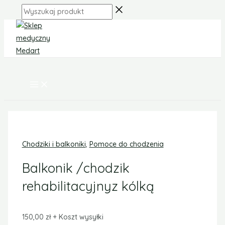
MAIN
Skip
ilość
MENU
Wyszukaj
to
Balkonik
produkt
content
/chodzik
rehabilitacyjnyz
kólką
Chodziki i balkoniki
,
Pomoce do chodzenia
Balkonik /chodzik
rehabilitacyjnyz kólką
150,00
zł
+ Koszt wysyłki