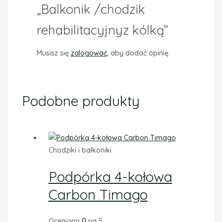
„Balkonik /chodzik
rehabilitacyjnyz kólką”
Musisz się
zalogować
, aby dodać opinię.
Podobne produkty
Chodziki i balkoniki
Podpórka 4-kołowa
Carbon Timago
Oceniono
0
na 5