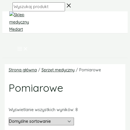
MAIN
Skip
MENU
Wyszukaj
to
produkt
content
Strona główna
/
Sprzęt medyczny
/ Pomiarowe
Pomiarowe
Wyświetlanie wszystkich wyników: 8